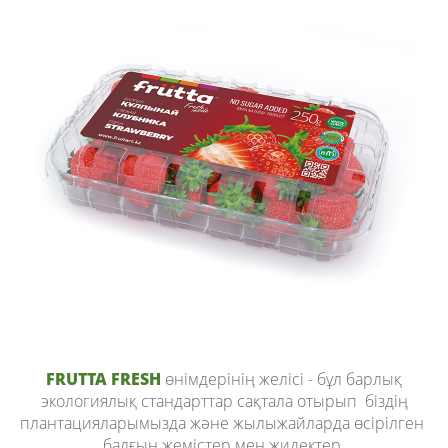
FRUTTA FRESH
өнімдерінің желісі - бұл барлық
экологиялық стандарттар сақтала отырып біздің
плантацияларымызда және жылыжайларда өсірілген
балғын жемістер мен жидектер.