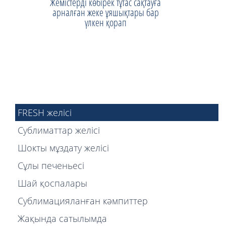
Жемістерді көбірек тұтас сақтауға
арналған жеке ұяшықтары бар
үлкен қорап
FRESH желісі
Сублиматтар желісі
Шокты мұздату желісі
Сұлы печеньесі
Шай қоспалары
Сублимацияланған кәмпиттер
Жақында сатылымда