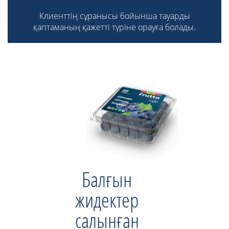
Клиенттің сұранысы бойынша тауарды
қаптаманың қажетті түріне орауға болады.
Балғын
жидектер
салынған