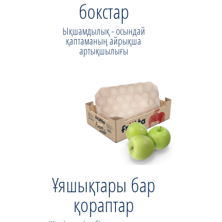
бокстар
Ықшамдылық - осындай
қаптаманың айрықша
артықшылығы
Ұяшықтары бар
қораптар