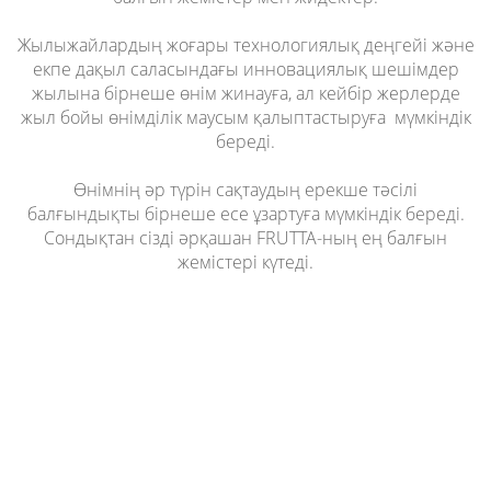
Жылыжайлардың жоғары технологиялық деңгейі және
екпе дақыл саласындағы инновациялық шешімдер
жылына бірнеше өнім жинауға, ал кейбір жерлерде
жыл бойы өнімділік маусым қалыптастыруға мүмкіндік
береді.
Өнімнің әр түрін сақтаудың ерекше тәсілі
балғындықты бірнеше есе ұзартуға мүмкіндік береді.
Сондықтан сізді әрқашан FRUTTA-ның ең балғын
жемістері күтеді.